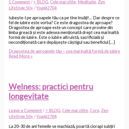
1 Comment
/
⭐ BLOG
,
Cele mai citite
,
Meditatie
,
Zen
LifeStyle 50+
/
Yog@2704
Iubește-l pe aproapele tău ca pe tine însăți!… Dar despre ce
fel de iubire este vorba? Ce este dragostea de aproape?
Dragostea de aproape este un concept care provine din
limba greacă și este adesea menționată drept cea mai înaltă
formă de iubire. Este o iubire altruistă, sacrificială și
necondiționată care depășește câștigul sau beneficiul […]
Dragostea de aproapele tău – cea mai înaltă formă de iubire
Read More »
Welness: practici pentru
longevitate
Leave a Comment
/
⭐ BLOG
,
Cele mai citite
,
Corp
,
Zen
LifeStyle 50+
/
Yog@2704
La 20-30 de ani femeile se machiază, poartă ciorapi subțiri