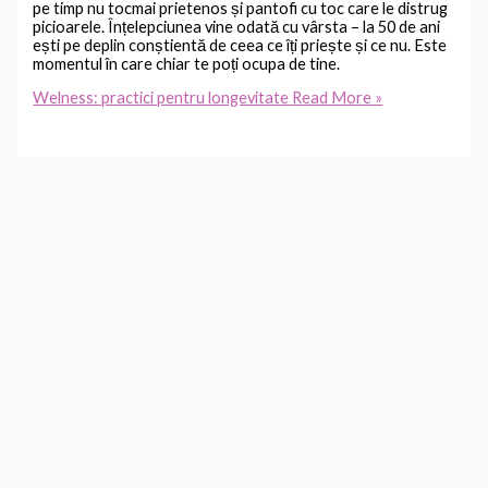
pe timp nu tocmai prietenos și pantofi cu toc care le distrug
picioarele. Înțelepciunea vine odată cu vârsta – la 50 de ani
ești pe deplin conștientă de ceea ce îți priește și ce nu. Este
momentul în care chiar te poți ocupa de tine.
Welness: practici pentru longevitate
Read More »
Joacă-te cu Legea Atracției
Leave a Comment
/
⭐ BLOG
,
Meditatie
,
Zen LifeStyle 50+
/
Yog@2704
Stăpânește Legea Atracției Când eram copii, nu vorbeam
despre Legea Atracției. În schimb, dacă aveam o geană pe
obraz… ne puneam dorințe! Tot dorințe ne puneam atunci
când găseam buburuze pe care apoi le eliberam în văzduh
spre împlinire. Făceam astfel spontan un exercițiu de
vizualizare și gândire pozitivă. E drept că pe atunci era
Joacă-te cu Legea Atracției
Read More »