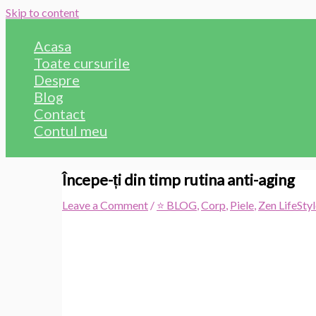
Skip to content
Acasa
Toate cursurile
Despre
Blog
Contact
Contul meu
Începe-ți din timp rutina anti-aging
Leave a Comment
/
⭐ BLOG
,
Corp
,
Piele
,
Zen LifeSty