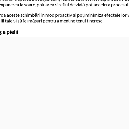
um expunerea la soare, poluarea și stilul de viață pot accelera procesu
da aceste schimbări în mod proactiv și poți minimiza efectele lor v
i tale și să iei măsuri pentru a menține tenul tineresc.
 a pielii
i mai mulți pași cheie. Acești pași pot varia în funcție de nevoile și 
, hidratarea și aplicarea de tratamente țintite.
ica a fetei pentru a îndepărta impuritățile si a pregăti pielea pentr
ivește tipul tău de piele.
tarea celulelor moarte ale pielii, stimulează refacerea celulară și d
blând o dată sau de două ori pe săptămână pentru a evita exfolierea
erea aspectului tineresc al pielii. Aplică o cremă hidratantă care 
dratată și hrănită.
în rutina ta pentru a aborda probleme specifice de îmbătrânire, cum ar
e care conțin ingrediente precum retinol, acid hialuronic, vitamina 
roduci treptat în rutina ta, pentru a evita potențialele iritații sau r
e termen lung.