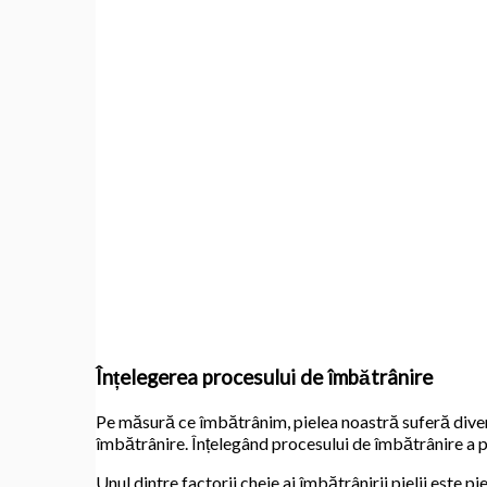
Înțelegerea procesului de îmbătrânire
Pe măsură ce îmbătrânim, pielea noastră suferă diverse 
îmbătrânire. Înțelegând procesului de îmbătrânire a pie
Unul dintre factorii cheie ai îmbătrânirii pielii este p