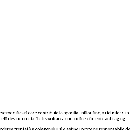
modificări care contribuie la apariția liniilor fine, a ridurilor și 
lii devine crucial în dezvoltarea unei rutine eficiente anti-aging.
ierderea treptată a colagenului și elastinei, proteine ​​responsabile 