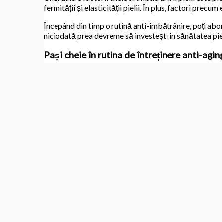
fermității și elasticității pielii. În plus, factori prec
Începând din timp o rutină anti-îmbătrânire, poți abor
niciodată prea devreme să investești în sănătatea pieli
Pași cheie în rutina de întreținere anti-aging
O rutină eficientă de îngrijire a pielii implică de obice
individuale, dar în general includ curățarea, exfolierea
Curățarea: Începe-ți rutina prin curățarea temein
Alege un produs de curățare delicat care se potr
Exfolierea: exfolierea regulată ajută la îndepăr
proaspăt și mai tânăr. Utilizează un exfoliant 
Hidratarea: Hidratarea este cheia pentru mențin
tipului tău de piele pentru a îți menține pielea hi
Tratamente țintite: Includeți tratamente țintite 
ridurile sau petele întunecate. Folosește produs
Nu uita să testezi întotdeauna produsele noi și să le int
Consecvența este cheia pentru a menține beneficiile p
Alege produselor potrivite