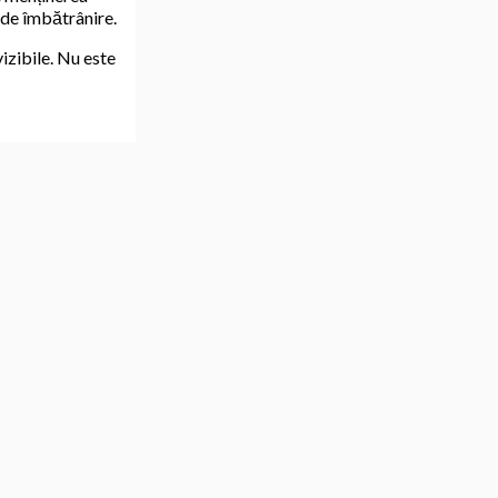
l de îmbătrânire.
izibile. Nu este
preferințele
u alte produse.
ezvăluie un ten mai
 excesivă.
se potrivește
 fi liniile fine,
C și peptide.
eacții adverse.