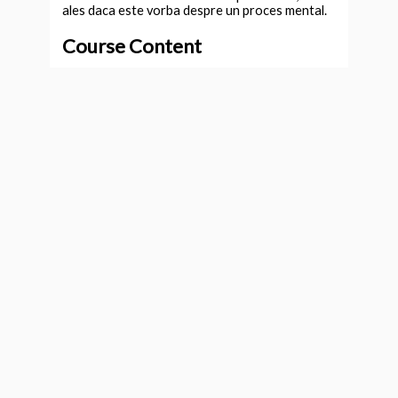
ales daca este vorba despre un proces mental.
Course Content
Expand All
Lessons
1. Respiratia
7 Topics
You don't currently have access to this content
Expand
1. Respiratia
Lesson Content
0% Complete
0/7 Steps
1. Pregatirea pentru meditatie si Prima
Meditatie ghidata. Observa-ti respiratia.
2. De ce este normal sa para ciudat?
3. Tin ochii inchisi sau deschisi?
4. Nu pot scapa de ganduri.
5. Nu meditez corect, asa-i?
6. Eu nu simt nimic…
7. Recapitulare saptamanala.
2. Sunetele
7 Topics
You don't currently have access to this content
Expand
2. Sunetele