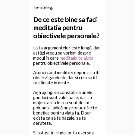
Te-nteleg.
De ce este bine sa faci
meditatia pentru
obiectivele personale?
Lista argumentelor este lungă, dar
astăzi vreau sa vorbim despre
modul în care
meditația te ajuta
pentru obiectivele personale.
Atunci cand meditezi deprinzi sa iti
observi gandurile dar si cum sa iti
faci liniște în minte.
Așa ajungi sa constați ca unele
ganduri sunt valoroase, dar ca
majoritatea lor nu sunt decat
poluante, adică nu produc efecte
benefice pentru viața ta. Doar
exista ca sa te bazaie, sa te
deruteze.
Si totuși, in ciuda lor tu exersezi