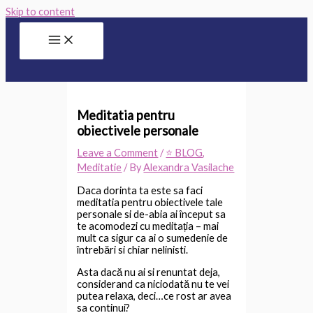
Skip to content
Meditatia pentru
obiectivele personale
Leave a Comment
/
⭐ BLOG
,
Meditatie
/ By
Alexandra Vasilache
Daca dorinta ta este sa faci
meditatia pentru obiectivele tale
personale si de-abia ai început sa
te acomodezi cu meditația – mai
mult ca sigur ca ai o sumedenie de
întrebări si chiar nelinisti.
Asta dacă nu ai si renuntat deja,
considerand ca niciodată nu te vei
putea relaxa, deci…ce rost ar avea
sa continui?