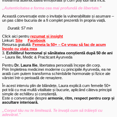
înseamnă autenticitatea emoțională și cum poți iubi fără frică.
„Autenticitatea e forma cea mai profundă de libertate.”
Această conversație este o invitație la vulnerabilitate și asumare –
un pas către bucuria de a fi complet prezentă în propria viață.
Durată: 57 min
Click aici pentru
rezumat și insight
Linkuri:
Site
Facebook
Resursa gratuită:
Femeia la 50+ – Ce vreau să fac de acum
încolo cu viața
mea
3.
Echilibrul hormonal și sănătatea conștientă după 50 de ani
– Laura Ilie, Medic & Practicant Ayurveda
Pentru
Dr. Laura Ilie
, libertatea personală începe din corp.
Prin împletirea medicinei moderne cu principiile Ayurveda, ea ne
arată cum putem transforma schimbările hormonale și fizice ale
vârstei într-o perioadă de renaștere.
În acest interviu plin de blândețe, Laura explică cum femeile 50+
pot trăi cu mai multă vitalitate și bucurie, aplicând câteva principii
simple de echilibru și conștiență.
Este o conversație despre
armonie, ritm, respect pentru corp și
ascultare interioară.
„Corpul tău nu te limitează. Te învață cum să trăiești cu
adevărat.”