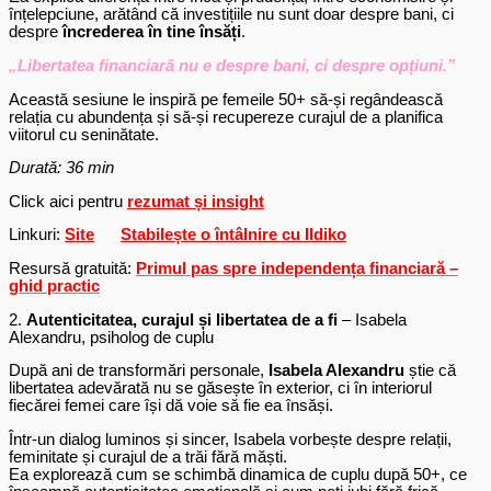
înțelepciune, arătând că investițiile nu sunt doar despre bani, ci
despre
încrederea în tine însăți
.
„Libertatea financiară nu e despre bani, ci despre opțiuni.”
Această sesiune le inspiră pe femeile 50+ să-și regândească
relația cu abundența și să-și recupereze curajul de a planifica
viitorul cu seninătate.
Durată: 36 min
Click aici pentru
rezumat și insight
Linkuri:
Site
Stabilește o întâlnire cu Ildiko
Resursă gratuită:
Primul pas spre independența financiară –
ghid practic
2.
Autenticitatea, curajul și libertatea de a fi
–
Isabela
Alexandru, psiholog de cuplu
După ani de transformări personale,
Isabela Alexandru
știe că
libertatea adevărată nu se găsește în exterior, ci în interiorul
fiecărei femei care își dă voie să fie ea însăși.
Într-un dialog luminos și sincer, Isabela vorbește despre relații,
feminitate și curajul de a trăi fără măști.
Ea explorează cum se schimbă dinamica de cuplu după 50+, ce