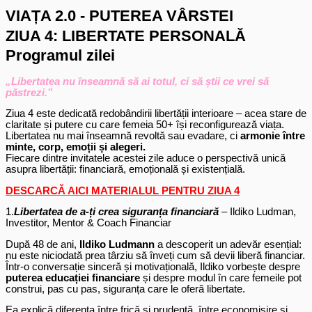
VIAȚA 2.0 - PUTEREA VÂRSTEI
ZIUA 4: LIBERTATE PERSONALĂ
Programul zilei
„Libertatea nu înseamnă să ai totul, ci să știi ce vrei să
păstrezi.”
Ziua 4 este dedicată redobândirii libertății interioare – acea stare de
claritate și putere cu care femeia 50+ își reconfigurează viața.
Libertatea nu mai înseamnă revoltă sau evadare, ci
armonie între
minte, corp, emoții și alegeri.
Fiecare dintre invitatele acestei zile aduce o perspectivă unică
asupra libertății: financiară, emoțională și existențială.
DESCARCĂ AICI MATERIALUL PENTRU ZIUA 4
1.
Libertatea de a-ți crea siguranța financiară
– Ildiko Ludman,
Investitor, Mentor & Coach Financiar
După 48 de ani,
Ildiko Ludmann
a descoperit un adevăr esențial:
nu este niciodată prea târziu să înveți cum să devii liberă financiar.
Într-o conversație sinceră și motivațională, Ildiko vorbește despre
puterea educației financiare
și despre modul în care femeile pot
construi, pas cu pas, siguranța care le oferă libertate.
Ea explică diferența între frică și prudență, între economisire și