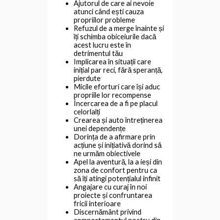
Ajutorul de care ai nevoie
atunci când ești cauza
propriilor probleme
Refuzul de a merge înainte și
îți schimba obiceiurile dacă
acest lucru este în
detrimentul tău
Implicarea în situații care
inițial par reci, fără speranță,
pierdute
Micile eforturi care își aduc
propriile lor recompense
Încercarea de a fi pe placul
celorlalți
Crearea și auto întreținerea
unei dependențe
Dorința de a afirmare prin
acțiune și inițiativă dorind să
ne urmăm obiectivele
Apel la aventură, la a ieși din
zona de confort pentru ca
să îți atingi potențialul infinit
Angajare cu curaj în noi
proiecte și confruntarea
fricii interioare
Discernământ privind