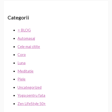
Categorii
⭐ BLOG
Automasaj
Cele mai citite
Corp
Luna
Meditatie
Piele
Uncategorized
Yoga pentru fata
Zen LifeStyle 50+