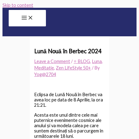
Skip to content
Lună Nouă în Berbec 2024
Leave a Comment
/
⭐ BLOG
,
Luna
,
Meditatie
,
Zen LifeStyle 50+
/ By
Yog@2704
Eclipsa de Lună Nouă în Berbec va
avea loc pe data de 8 Aprilie, la ora
21:21.
Acesta este unul dintre cele mai
puternice evenimente cosmice ale
anului și va modela calea pe care
suntem destinați să o parcurgem în
următoarele 18 luni.