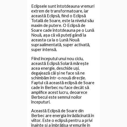
Eclipsele sunt întotdeauna vremuri
extrem de transformatoare, iar
această Eclipsă, fiind o Eclipsă
Totală de Soare, este la nivelul său
maxim de putere. O Eclipsă de
Soare cade întotdeauna pe o Lună
Nouă, așa că vă puteți gândi la
aceasta ca la o Lună Nouă
supraalimentată, super activată,
super intensă.
Fiind începutul unui nou ciclu,
această Eclipsă Solară mărește
acea energie, deschide uși,
degajează căi și ne face să ne
schimbăm într-o nouă direcție.
Faptul că această eclipsă de Soare
cade în Berbec nu face decât să
amplifice acest lucru, deoarece
Berbecul este semnul noilor
începuturi.
Această Eclipsă de Soare din
Berbec are energia înrădăcinată în
viitor. Este o eclipsă pentru a privi
înainte și a îmbrățișa vremurile în