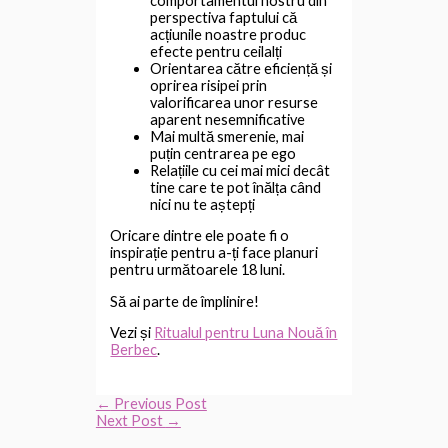
comportamentul nostru din
perspectiva faptului că
acțiunile noastre produc
efecte pentru ceilalți
Orientarea către eficiență și
oprirea risipei prin
valorificarea unor resurse
aparent nesemnificative
Mai multă smerenie, mai
puțin centrarea pe ego
Relațiile cu cei mai mici decât
tine care te pot înălța când
nici nu te aștepți
Oricare dintre ele poate fi o
inspirație pentru a-ți face planuri
pentru următoarele 18 luni.
Să ai parte de împlinire!
Vezi și
Ritualul pentru Luna Nouă în
Berbec
.
←
Previous Post
Next Post
→