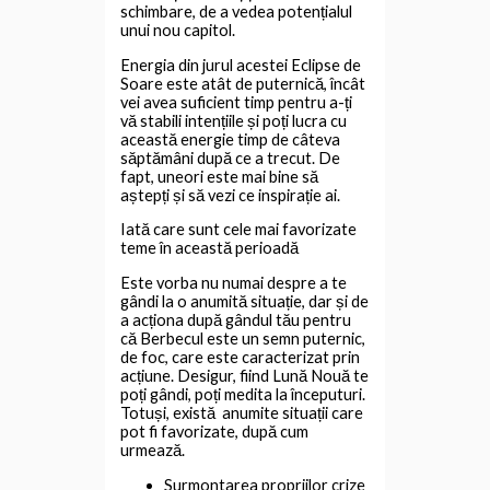
schimbare, de a vedea potențialul
unui nou capitol.
Energia din jurul acestei Eclipse de
Soare este atât de puternică, încât
vei avea suficient timp pentru a-ți
vă stabili intențiile și poți lucra cu
această energie timp de câteva
săptămâni după ce a trecut. De
fapt, uneori este mai bine să
aștepți și să vezi ce inspirație ai.
Iată care sunt cele mai favorizate
teme în această perioadă
Este vorba nu numai despre a te
gândi la o anumită situație, dar și de
a acționa după gândul tău pentru
că Berbecul este un semn puternic,
de foc, care este caracterizat prin
acțiune. Desigur, fiind Lună Nouă te
poți gândi, poți medita la începuturi.
Totuși, există anumite situații care
pot fi favorizate, după cum
urmează.
Surmontarea propriilor crize