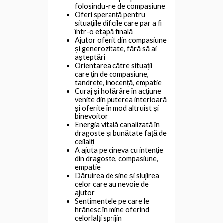
folosindu-ne de compasiune
Oferi speranță pentru
situațiile dificile care par a fi
într-o etapă finală
Ajutor oferit din compasiune
și generozitate, fără să ai
așteptări
Orientarea către situații
care țin de compasiune,
tandrețe, inocență, empatie
Curaj și hotărâre în acțiune
venite din puterea interioară
și oferite în mod altruist și
binevoitor
Energia vitală canalizată în
dragoste și bunătate față de
ceilalți
A ajuta pe cineva cu intenție
din dragoste, compasiune,
empatie
Dăruirea de sine și slujirea
celor care au nevoie de
ajutor
Sentimentele pe care le
hrănesc în mine oferind
celorlalți sprijin