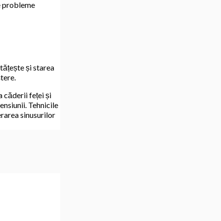
te probleme
ătățește și starea
tere.
 căderii feței și
ensiunii. Tehnicile
erarea sinusurilor