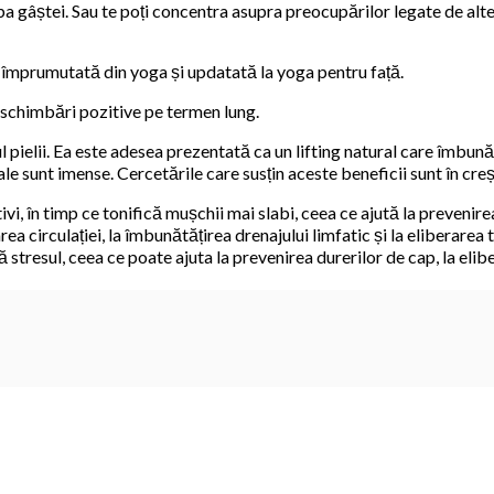
laba gâștei. Sau te poți concentra asupra preocupărilor legate de al
e împrumutată din yoga și updatată la yoga pentru față.
schimbări pozitive pe termen lung.
ul pielii. Ea este adesea prezentată ca un lifting natural care îmbun
ale sunt imense. Cercetările care susțin aceste beneficii sunt în creș
vi, în timp ce tonifică mușchii mai slabi, ceea ce ajută la prevenirea
ea circulației, la îmbunătățirea drenajului limfatic și la eliberarea t
stresul, ceea ce poate ajuta la prevenirea durerilor de cap, la elib