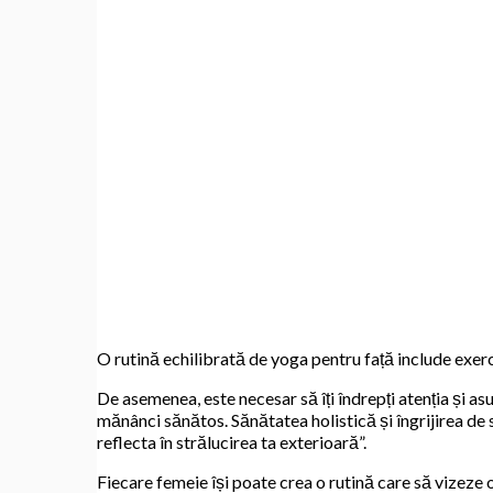
O rutină echilibrată de yoga pentru față include exerc
De asemenea, este necesar să îți îndrepți atenția și as
mănânci sănătos. Sănătatea holistică și îngrijirea de si
reflecta în strălucirea ta exterioară”.
Fiecare femeie își poate crea o rutină care să vizeze o