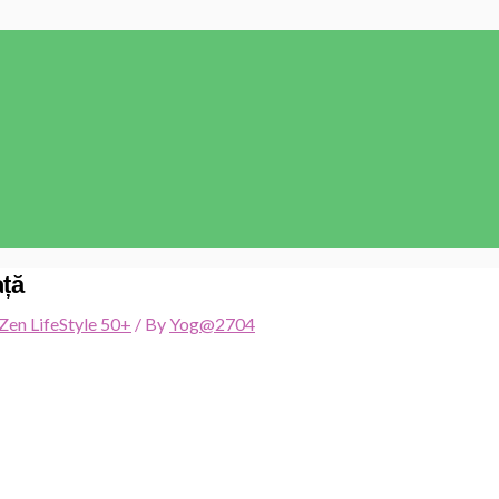
ață
Zen LifeStyle 50+
/ By
Yog@2704