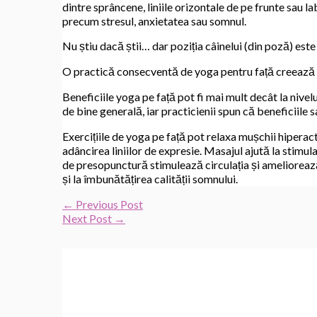
dintre sprâncene, liniile orizontale de pe frunte sau 
precum stresul, anxietatea sau somnul.
Nu știu dacă știi… dar poziția câinelui (din poză) est
O practică consecventă de yoga pentru față creează 
Beneficiile yoga pe față pot fi mai mult decât la nivel
de bine generală, iar practicienii spun că beneficiile s
Exercițiile de yoga pe față pot relaxa mușchii hiperacti
adâncirea liniilor de expresie. Masajul ajută la stimular
de presopunctură stimulează circulația și ameliorează 
și la îmbunătățirea calității somnului.
←
Previous Post
Next Post
→