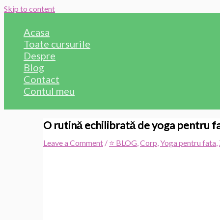
Skip to content
Acasa
Toate cursurile
Despre
Blog
Contact
Contul meu
O rutină echilibrată de yoga pentru f
Leave a Comment
/
⭐ BLOG
,
Corp
,
Yoga pentru fata
,