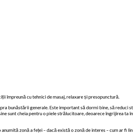
iții împreună cu tehnici de masaj, relaxare și presopunctură.
upra bunăstării generale. Este important să dormi bine, să reduci st
ne sunt cheia pentru o piele strălucitoare, deoarece îngrijirea ta în
 anumită zonă a feței – dacă există o zonă de interes – cum ar fi lini