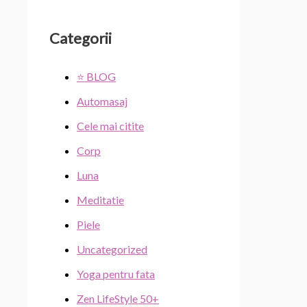
Categorii
⭐ BLOG
Automasaj
Cele mai citite
Corp
Luna
Meditatie
Piele
Uncategorized
Yoga pentru fata
Zen LifeStyle 50+